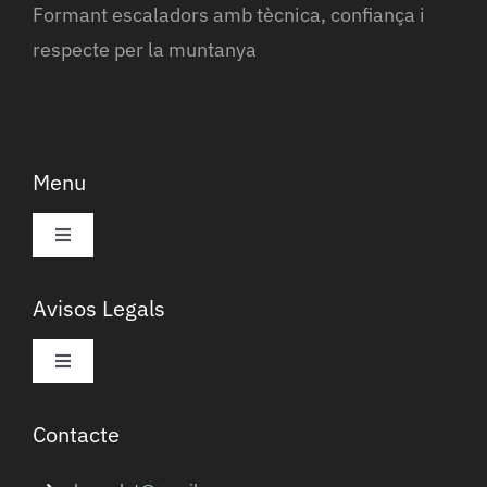
Formant escaladors amb tècnica, confiança i
respecte per la muntanya
Menu
Toggle
Navigation
Activitats
Avisos Legals
Routesetting
Toggle
Navigation
Política de privadesa
Contacte
Entrenaments